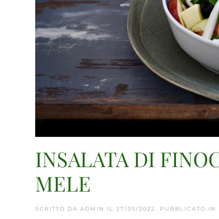
INSALATA DI FIN
MELE
SCRITTO DA
ADMIN
IL
27/05/2022
. PUBBLICATO IN