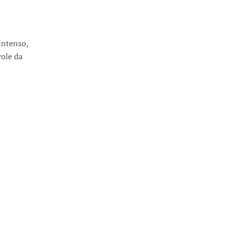
intenso,
vole da