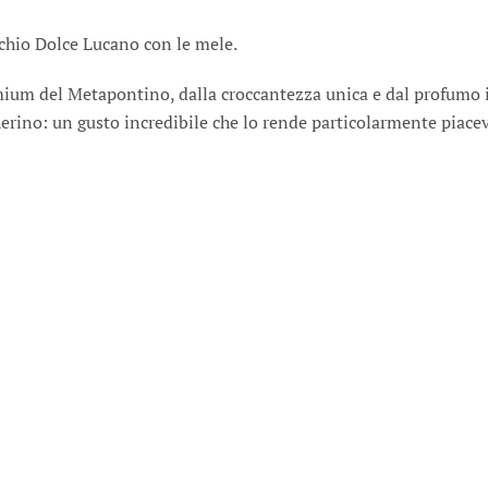
DI
FINOCCHIO
nocchio Dolce Lucano con le mele.
DOLCE
LUCANO
E
remium del Metapontino, dalla croccantezza unica e dal profumo 
MELE
erino: un gusto incredibile che lo rende particolarmente piace