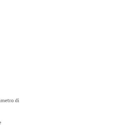
ametro di
e