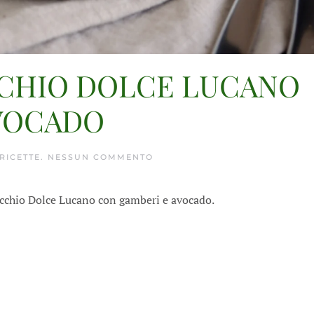
OCCHIO DOLCE LUCANO
VOCADO
SU
RICETTE
.
NESSUN COMMENTO
SPIEDINI
DI
FINOCCHIO
finocchio Dolce Lucano con gamberi e avocado.
DOLCE
LUCANO
CON
GAMBERI
E
AVOCADO