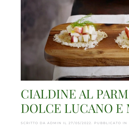
CIALDINE AL PAR
DOLCE LUCANO E
SCRITTO DA
ADMIN
IL
27/05/2022
. PUBBLICATO IN