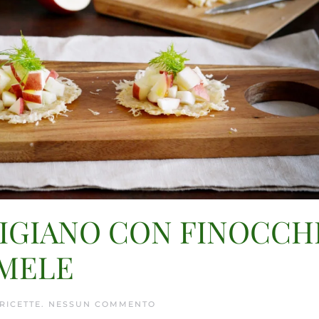
MIGIANO CON FINOCCH
 MELE
SU
RICETTE
.
NESSUN COMMENTO
CIALDINE