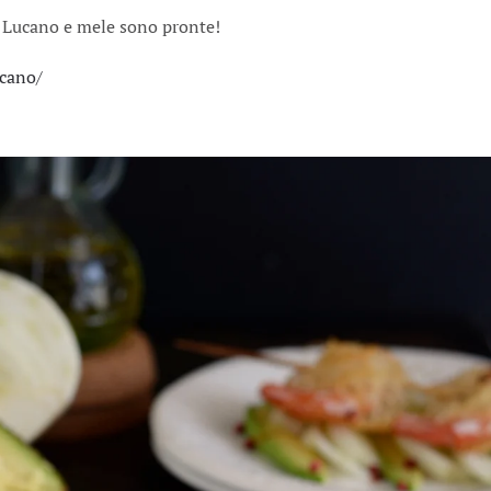
e Lucano e mele sono pronte!
ucano/