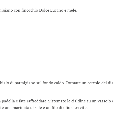
AL
PARMIGIANO
Parmigiano con finocchio Dolce Lucano e mele.
CON
FINOCCHIO
DOLCE
LUCANO
E
MELE
hiaio di parmigiano sul fondo caldo. Formate un cerchio del di
 padella e fate raffreddare. Sistemate le cialdine su un vassoio 
e una macinata di sale e un filo di olio e servite.