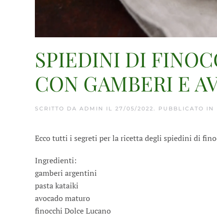
SPIEDINI DI FIN
CON GAMBERI E A
SCRITTO DA
ADMIN
IL
27/05/2022
. PUBBLICATO IN
Ecco tutti i segreti per la ricetta degli spiedini di 
Ingredienti:
gamberi argentini
pasta kataiki
avocado maturo
finocchi Dolce Lucano